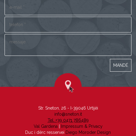
Str. Sneton, 26 - I-39046 Urtijëi
info@sneton.it
Tel. +39 0471 786489
Val Gardena
|
Impressum & Privacy
Duc i dërc resservei
Diego Moroder Design