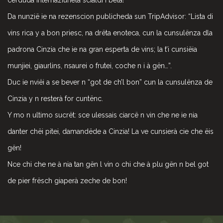
Da nunzië ie na rezenscion publicheda sun TripAdvisor: “Lista di
vins rica y a bon priesc, na drëta enoteca, cun la cunsulënza dla
padrona Cinzia che ie na gran esperta de vins; la t’i cunsiëia
munjiei, giaurlins, nsaurei o frutei, coche n i à gën…”.
Duc ie nviëi a se bever n “got de ch’l bon” cun la cunsulënza de
Cinzia y n resterà for cuntënc.
Y mo n ultimo sucrët: sce ulessais ciarcë n vin che ne ie nia
danter chëi pitei, damandëde a Cinzia! La ve cunsierà cie che ëis
gën!
Nce chi che ne à nia tan gën l vin o chi che à plu gën n bel got
de pier frësch giaperà zeche de bon!