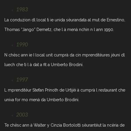
1983
La conduzion dl local ti ie unida sëurandata al mut de Ernestino,
Thomas “Jango” Demetz, che l à menà nchin n l ann 1990.
1990
N chësc ann ie I local unit cumprà da cin mprenditëures jëuni dl
luech che ti l à dat a fit a Umberto Brodini.
1997
L mprenditëur Stefan Prinoth de Urtijëi à cumprà l restaurant che
univa for mo menà da Umberto Brodini.
2003
Te chësc ann à Walter y Cinzia Bortolotti sëurantëut la ncëria de