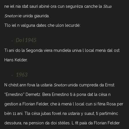
ne iel nia stat saurì abiné ora cun segurëza canche la
Stua
Sneton
ie unida giaurida.
Tlo iel n valguna dates che ulon lecurdé:
Do l 1945
Ti ani do la Segonda viera mundiela univa l local menà dal ost
Hans Kelder.
1963
N chëst ann fova la ustaria
Sneton
unida cumpreda da Ernst
“Ernestino” Demetz. Bera Ernestino ti à pona dat la cësa n
gestion a Florian Felder, che à menà l local cun si fëna Rosa per
bën 11 ani. Tla cësa jubas fovel na ustaria y suaut, ti partimënc
dessëura, na pension da doi stëiles. L fit paià da Florian Felder