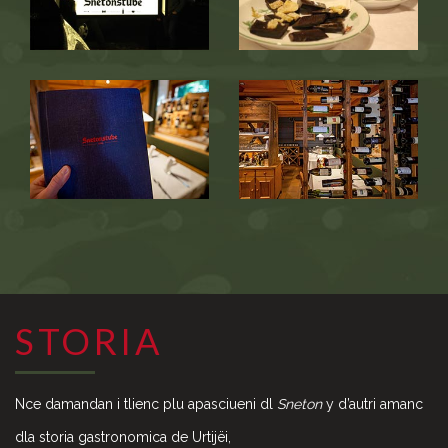
STORIA
Nce damandan i tlienc plu apasciueni dl
Sneton
y d’autri amanc
dla storia gastronomica de Urtijëi,