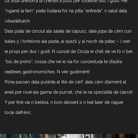
La
Stua Sneton
à la chertes a post per sodesfé duc i gusti. Per
“ngiané la fam”, pieta l’ustaria for na pitla “entreda”, n salut dala
cësadafuech.
Dala plata de ciociul ala salata de capusc, dala jopa da cërn cun
bales y i tortelons ala pasta, ai spazli y ai nioch da patac – l nen
ie propi per duc i gusti. N cunsëi de Cinzia ie chël de ve tò n bel
“bis de prims”, cossa che ne ie nia for cunzeduda te d’autra
realteies gastronomiches. N vëir gudimënt!
Pona passen dala pulënta al filé de cërf, dala cërn d’armënt al
aniel per ruvé ala giama de purcel, che ie na spezialità da ciarcë!
Y per finé via n belëza, n bon dessert o n bel taier de ciajuei
locai defrënc.