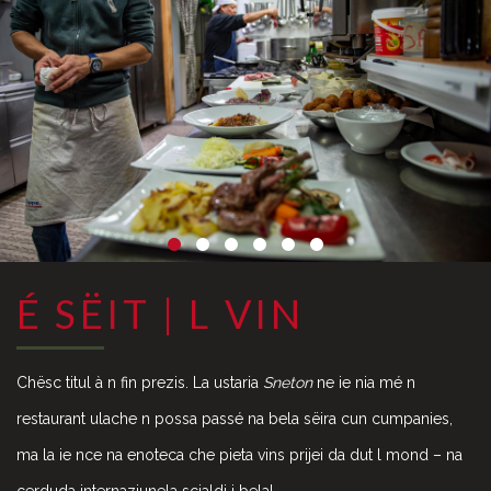
É SËIT | L VIN
Chësc titul à n fin prezis. La ustaria
Sneton
ne ie nia mé n
restaurant ulache n possa passé na bela sëira cun cumpanies,
ma la ie nce na enoteca che pieta vins prijei da dut l mond – na
cerduda internaziunela scialdi i bela!