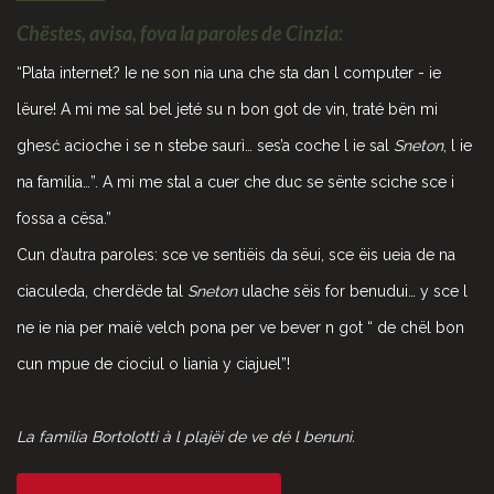
Chëstes, avisa, fova la paroles de Cinzia:
“Plata internet? Ie ne son nia una che sta dan l computer - ie
lëure! A mi me sal bel jeté su n bon got de vin, traté bën mi
ghesć acioche i se n stebe saurì… ses’a coche l ie sal
Sneton
, l ie
na familia…”. A mi me stal a cuer che duc se sënte sciche sce i
fossa a cësa.”
Cun d’autra paroles: sce ve sentiëis da sëui, sce ëis ueia de na
ciaculeda, cherdëde tal
Sneton
ulache sëis for benudui… y sce l
ne ie nia per maië velch pona per ve bever n got “ de chël bon
cun mpue de ciociul o liania y ciajuel”!
La familia Bortolotti à l plajëi de ve dé l benunì.