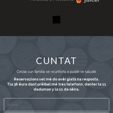
CUNTAT
Cinzia cun familia se ncunforta a pudëi ve saludé.
Reservazions vel mé do avëi giatà na resposta.
Tla 36 ëura dant prëibel mé tres telefonn, danter la 11
daduman y la 11 da sëira.