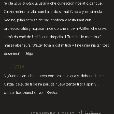
fé dla
Stua Sneton
la ustaria che cunescion nce al didancuei.
Cinzia mëina l’atività cun l aiut de si mut Gioele y de si muta
Nadine, pitan servisc de bar, enoteca y restaurant cun
prufescionalità y ntujiasm, nce do che si uem Walter, che univa
tlamà da chëi de Urtijëi cun simpatia “l Trentìn”, ie mort true’
massa abenëura. Walter fova n ost mitich y l ne unirà nia tan tosc
desmincià a Urtijëi.
2016
N jëunn dinamich dl luech compra la ustaria y, deberieda cun
Cinzia, cëlel de ti dé na paruda nueva zënza ti tò l spirt y l
carater tradiziunel dl vedl
Sneton
.
POWERED BY JUICER.IO