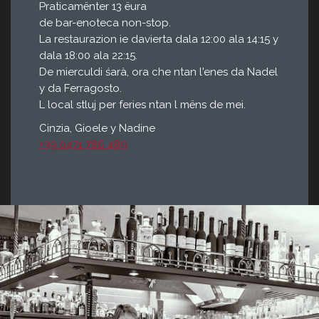
Praticamënter 13 ëura
de bar-enoteca non-stop.
La restaurazion ie davierta dala 12:00 ala 14:15 y
dala 18:00 ala 22:15.
De mierculdi śarà, ora che ntan l'enes da Nadel
y da Ferragosto.
L local stluj per feries ntan l mëns de mei.
Cinzia, Gioele y Nadine
+39 0471 786 489