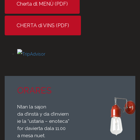
Cherta dl MENÙ (PDF)
CHERTA di VINS (PDF)
ORARES
Ntan la sajon
da d’instà y da d’inviern
ie la “ustaria – enoteca”
for davierta dala 11.00
a mesa nuet.