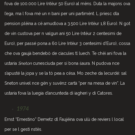
fova de 100.000 Lire (ntëur 50 Euro) al mëns. Duta la majons ova
l’ega, ma l fova mé un n bani per uni partimënt. L priesc dla
pension plëina a cë amudlova a 3.500 Lire (ntëur 1,8 Euro). N got
de vin custova per n valgun ani 50 Lire (ntëur 2 centesimi de
Euro), per passé pona a 60 Lire (ntëur 3 centesimi d’Euro), cossa
che ova gaujà bendebò de ciacules tl luech. Te chëi ani fova la
ustaria
Sneton
cunesciuda per si bona śaura. N pudova nce
s’apusté la jopa y se la tò pea a cësa. Mo zeche da lecurdé: sal
Sneton univel nce gën y suvënz cartà “per na mesa de vin”. La
ustaria fova la luegia d’ancunteda di iagheri y di Catores.
1974
Ernst “Ernestino” Demetz dl Faujëina ova ulù de reviers l local
per se l gestì nstës.